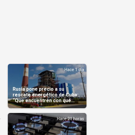
Hace 1 día
Rusia pone precio a su
rescate energético de Cuba:
“Que encuentren con qué
pagarnos”
,
Hace 21 horas