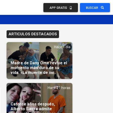
APP GRATIS
BUSCAR
ARTICULOS DESTACADOS
Hace 1 día
Madre de Dany Ome revive el
momento más duro de su
vida: «La muerte de mi
nieto»(Video)
Hace 21 horas
Catorce años después,
Alberto Sierra admite