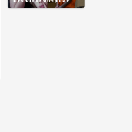
asesinato de su esposa e
hijas; crimen que conmocionó
a Miami