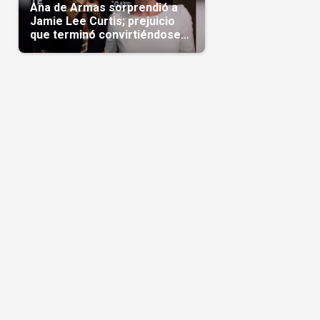
Ana de Armas sorprendió a
Jamie Lee Curtis; prejuicio
que terminó convirtiéndose
en admiración en Hollywood