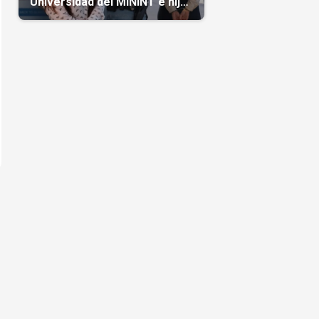
Universidad del MININT e hija
de diplomático cubano