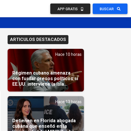
APP GRATIS
BUSCAR
ARTICULOS DESTACADOS
Hace 10 horas
Régimen cubano amenaza
con fusilar presos políticos si
EE.UU. interviene la isla
(Video)
Hace 13 horas
Detienen en Florida abogada
cubana que enseñó en la