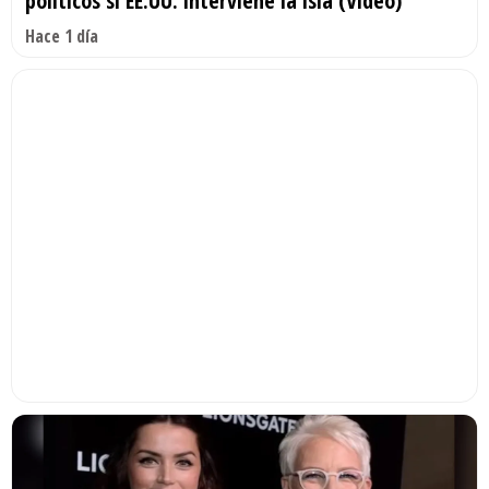
políticos si EE.UU. interviene la isla (Video)
Hace 1 día