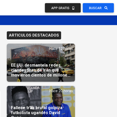
APP GRATIS
BUSCAR
ARTICULOS DESTACADOS
Hace 12 horas
EE.UU. desmantela redes
clandestinas de Irán que
movieron cientos de millones
de dólares
Hace 20 horas
Fallece tras brutal golpiza
futbolista ugandés David