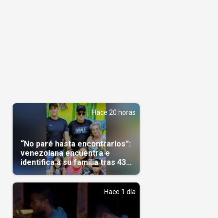
Hace 20 horas
“No paré hasta encontrarlos”:
venezolana encuentra e
identifica a su familia tras 43
días del terremoto
Hace 1 día