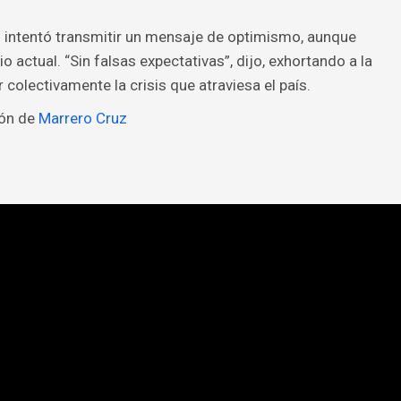
o intentó transmitir un mensaje de optimismo, aunque
o actual. “Sin falsas expectativas”, dijo, exhortando a la
r colectivamente la crisis que atraviesa el país.
ión de
Marrero Cruz