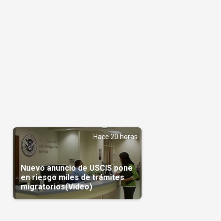
l
Hace 20 horas
Nuevo anuncio de USCIS pone
en riesgo miles de trámites
migratorios(Video)