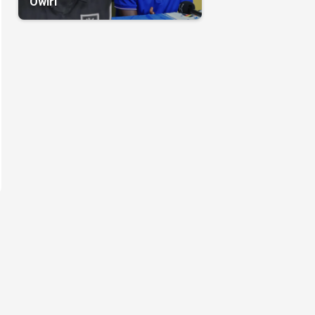
Owiri