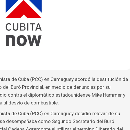
unista de Cuba (PCC) en Camagüey acordó la destitución de
del Buró Provincial, en medio de denuncias por su
udio contra el diplomático estadounidense Mike Hammer y
a al desvío de combustible.
unista de Cuba (PCC) en Camagüey decidió relevar de su
en se desempeñaba como Segundo Secretario del Buró
cial Cadena Agramonte al utilizar el término “liberado del