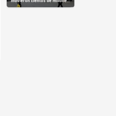
movieron cientos de millones
de dólares