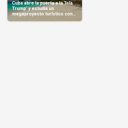
Cuba abre la puerta a la ‘Isla
Trump’ y estudia un
megaproyecto turístico con
capital árabe