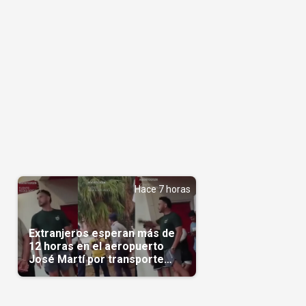
Hace 7 horas
Extranjeros esperan más de
12 horas en el aeropuerto
José Martí por transporte
reservado semanas
antes(Video)