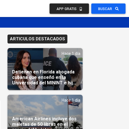
APP GRATIS
BUSCAR
ARTICULOS DESTACADOS
Hace 1 día
Detienen en Florida abogada
cubana que enseñó en la
Universidad del MININT e hija
de diplomático cubano
Hace 1 día
American Airlines incluye dos
maletas de 50 libras en el