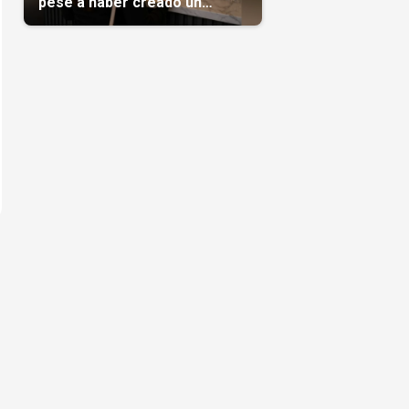
pese a haber creado un
negocio