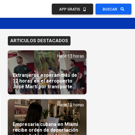
APP GRATIS
BUSCAR
ARTICULOS DESTACADOS
Hace 13 horas
Extranjeros esperan más de
12 horas en el aeropuerto
José Martí por transporte
reservado semanas
antes(Video)
Hace 15 horas
Empresaria cubana en Miami
recibe orden de deportación