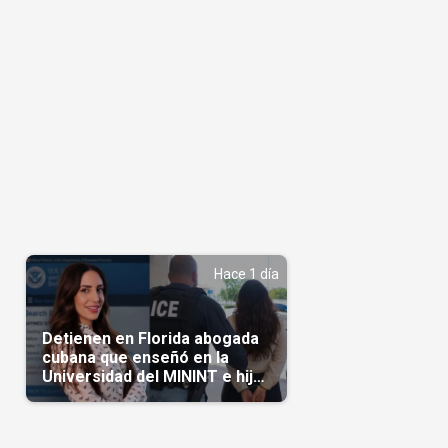
n
Hace 1 día
Detienen en Florida abogada
cubana que enseñó en la
Universidad del MININT e hija
de diplomático cubano