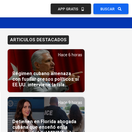
APP GRATIS
BUSCAR
ARTICULOS DESTACADOS
Hace 6 horas
Régimen cubano amenaza
con fusilar presos políticos si
EE.UU. interviene la isla
(Video)
Hace 9 horas
Detienen en Florida abogada
cubana que enseñó en la