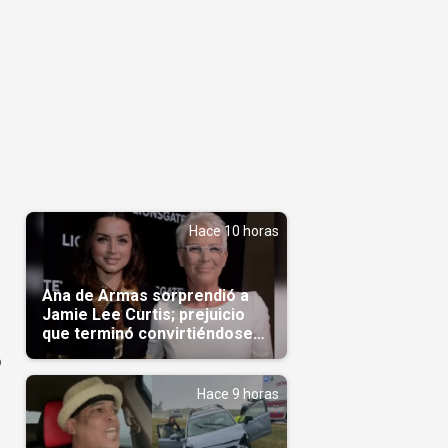
Hace 10 horas
Ana de Armas sorprendió a
Jamie Lee Curtis; prejuicio
que terminó convirtiéndose
en admiración en Hollywood
o
Hace 9 horas