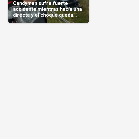
Candyman sufre fuerte
accidente mientras hacía una
directa y el choque queda
grabado en video(Video)