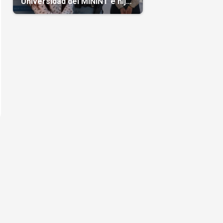
Universidad del MININT e hija
de diplomático cubano