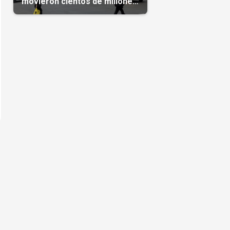
movieron cientos de millones
de dólares