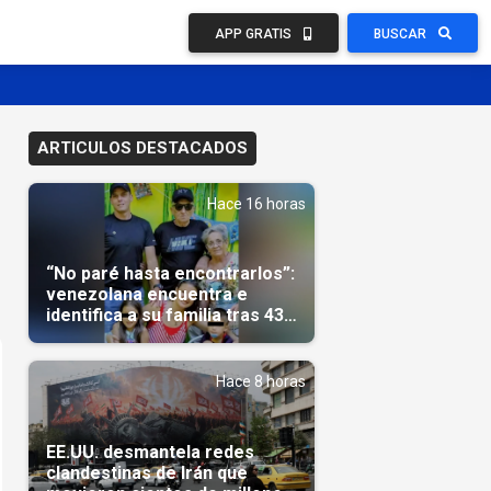
APP GRATIS
BUSCAR
ARTICULOS DESTACADOS
Hace 16 horas
“No paré hasta encontrarlos”:
venezolana encuentra e
identifica a su familia tras 43
días del terremoto
Hace 8 horas
EE.UU. desmantela redes
clandestinas de Irán que