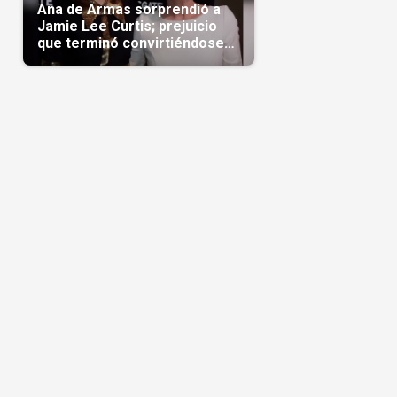
Ana de Armas sorprendió a
Jamie Lee Curtis; prejuicio
que terminó convirtiéndose
en admiración en Hollywood