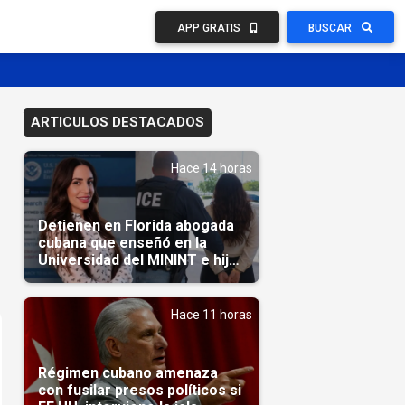
APP GRATIS
BUSCAR
ARTICULOS DESTACADOS
Hace 14 horas
Detienen en Florida abogada
cubana que enseñó en la
Universidad del MININT e hija
de diplomático cubano
Hace 11 horas
Régimen cubano amenaza
con fusilar presos políticos si