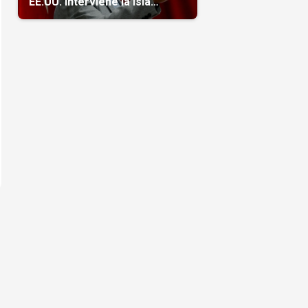
EE.UU. interviene la isla
(Video)