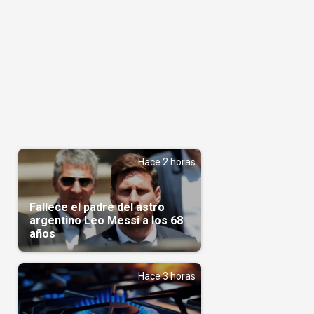
Hace 2 horas
Fallece el padre del astro
argentino Leo Messi a los 68
años
Hace 3 horas