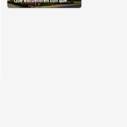
“Que encuentren con qué
pagarnos”