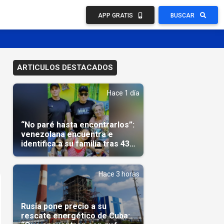
APP GRATIS
BUSCAR
ARTICULOS DESTACADOS
Hace 1 día
“No paré hasta encontrarlos”:
venezolana encuentra e
identifica a su familia tras 43
días del terremoto
Hace 3 horas
Rusia pone precio a su
rescate energético de Cuba: