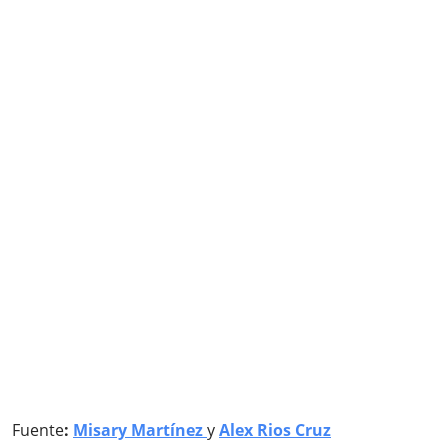
Fuente
:
Misary Martínez
y
Alex Rios Cruz