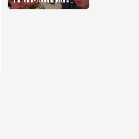
TikTok les compran una
casa(Video)