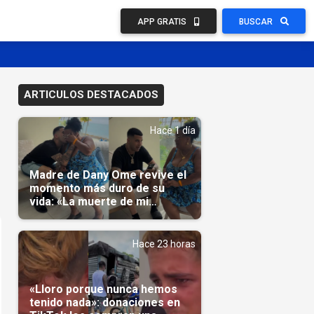
APP GRATIS
BUSCAR
ARTICULOS DESTACADOS
Hace 1 día
Madre de Dany Ome revive el
momento más duro de su
vida: «La muerte de mi
nieto»(Video)
Hace 23 horas
«Lloro porque nunca hemos
tenido nada»: donaciones en