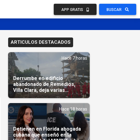
APP GRATIS
BUSCAR
ARTICULOS DESTACADOS
Hace 7 horas
Derrumbe en edificio
abandonado de Remedios,
Villa Clara, deja varias
personas atrapadas
Hace 18 horas
Detienen en Florida abogada
cubana que enseñó en la