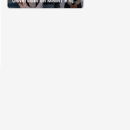
Universidad del MININT e hija
de diplomático cubano