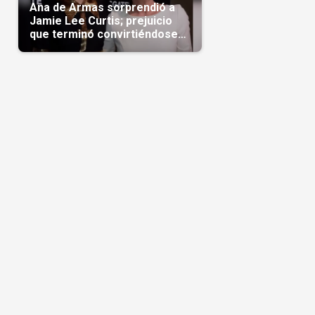
Ana de Armas sorprendió a
Jamie Lee Curtis; prejuicio
que terminó convirtiéndose
en admiración en Hollywood