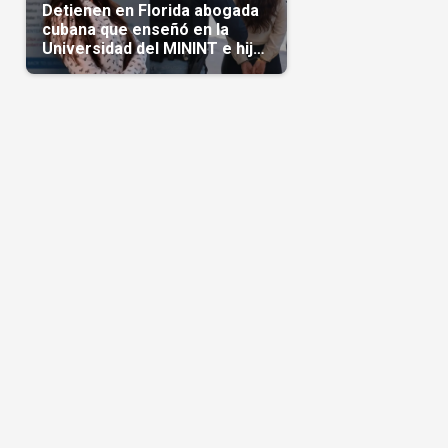
Detienen en Florida abogada
cubana que enseñó en la
Universidad del MININT e hija
de diplomático cubano