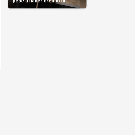
pese a haber creado un
negocio