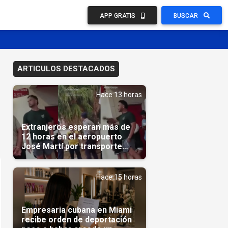
APP GRATIS
BUSCAR
ARTICULOS DESTACADOS
Hace 13 horas
Extranjeros esperan más de
12 horas en el aeropuerto
José Martí por transporte
reservado semanas
antes(Video)
Hace 15 horas
Empresaria cubana en Miami
recibe orden de deportación