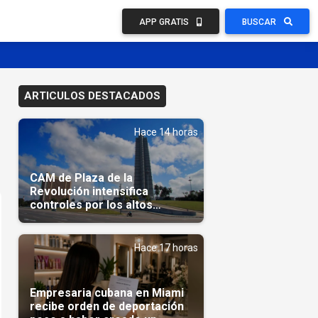
APP GRATIS
BUSCAR
ARTICULOS DESTACADOS
Hace 14 horas
CAM de Plaza de la
Revolución intensifica
controles por los altos
precios en las Mipymes
Hace 17 horas
Empresaria cubana en Miami
recibe orden de deportación