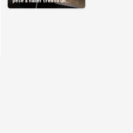
pese a haber creado un
negocio