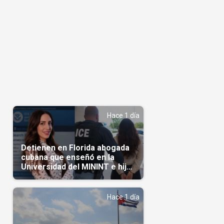
Hace 1 día
Detienen en Florida abogada
cubana que enseñó en la
Universidad del MININT e hija
de diplomático cubano
Hace 1 día