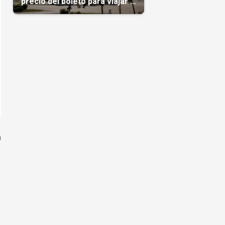
precio del boleto para viajar a
Cuba en agosto
a