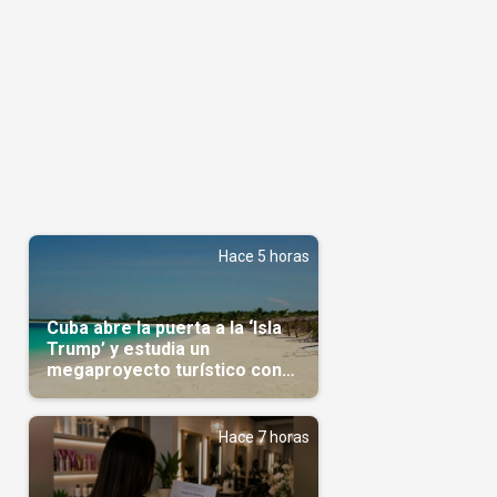
Hace 5 horas
Cuba abre la puerta a la ‘Isla
Trump’ y estudia un
megaproyecto turístico con
capital árabe
Hace 7 horas