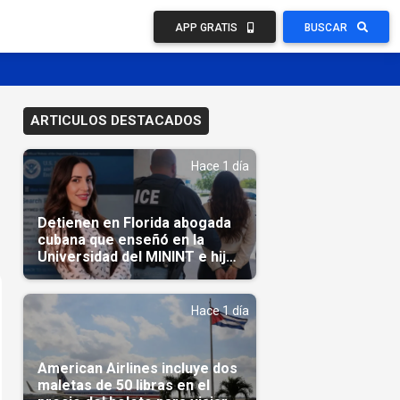
APP GRATIS
BUSCAR
ARTICULOS DESTACADOS
Hace 1 día
Detienen en Florida abogada
cubana que enseñó en la
Universidad del MININT e hija
de diplomático cubano
Hace 1 día
American Airlines incluye dos
maletas de 50 libras en el