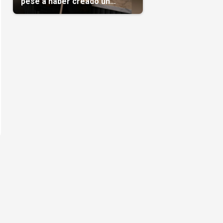
pese a haber creado un
negocio