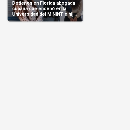
Detienen en Florida abogada
cubana que enseñó en la
Universidad del MININT e hija
de diplomático cubano