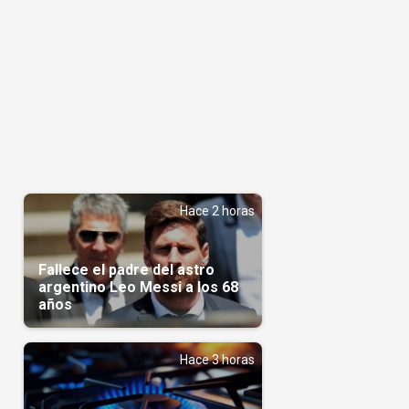
Hace 2 horas
Fallece el padre del astro
argentino Leo Messi a los 68
años
Hace 3 horas