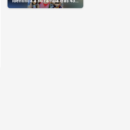
identifica a su familia tras 43
días del terremoto