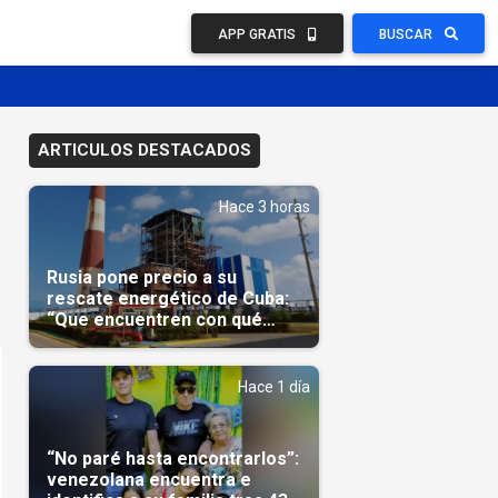
APP GRATIS
BUSCAR
ARTICULOS DESTACADOS
Hace 3 horas
Rusia pone precio a su
rescate energético de Cuba:
“Que encuentren con qué
pagarnos”
Hace 1 día
“No paré hasta encontrarlos”:
venezolana encuentra e