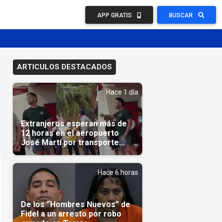
APP GRATIS
BUSCAR
ARTICULOS DESTACADOS
Hace 1 día
Extranjeros esperan más de
12 horas en el aeropuerto
José Martí por transporte
reservado semanas
antes(Video)
Hace 6 horas
De los “Hombres Nuevos” de
Fidel a un arresto por robo