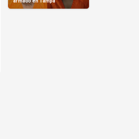
armado en Tampa
s