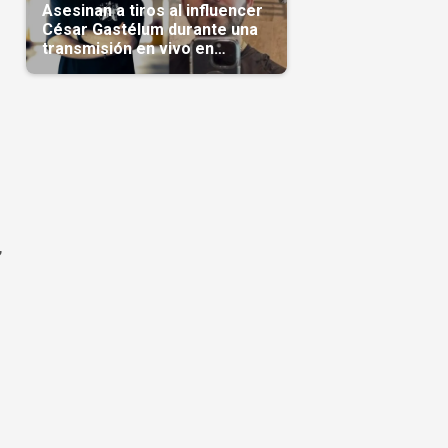
Asesinan a tiros al influencer
César Gastélum durante una
transmisión en vivo en
Sinaloa(Video)
,