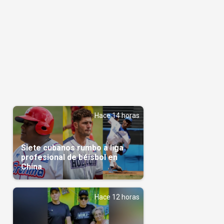
Hace 14 horas
Siete cubanos rumbo a liga
profesional de béisbol en
China
Hace 12 horas