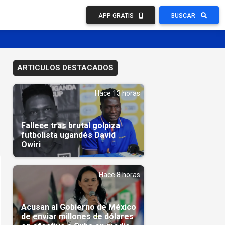
APP GRATIS
BUSCAR
ARTICULOS DESTACADOS
Hace 13 horas
Fallece tras brutal golpiza
futbolista ugandés David
Owiri
Hace 8 horas
Acusan al Gobierno de México
de enviar millones de dólares