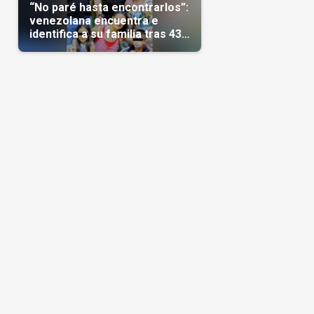
“No paré hasta encontrarlos”:
venezolana encuentra e
identifica a su familia tras 43
días del terremoto