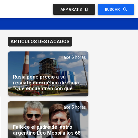
APP GRATIS
BUSCAR
ARTICULOS DESTACADOS
Hace 6 horas
Rusia pone precio a su
rescate energético de Cuba:
“Que encuentren con qué
pagarnos”
Hace 5 horas
Fallece el padre del astro
argentino Leo Messi a los 68