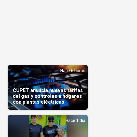
Hace 6 horas
CUPET anuncia nuevas tarifas
del gas y controles a hogares
con plantas eléctricas
Hace 1 día