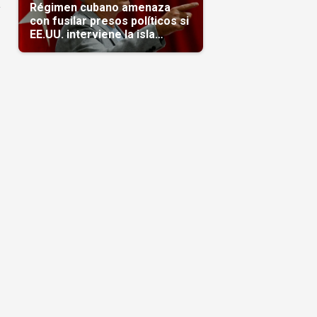
a
Régimen cubano amenaza
con fusilar presos políticos si
EE.UU. interviene la isla
(Video)