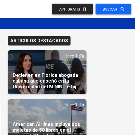
APP GRATIS
BUSCAR
ARTICULOS DESTACADOS
Hace 1 día
Detienen en Florida abogada
cubana que enseñó en la
Universidad del MININT e hija
de diplomático cubano
Hace 1 día
American Airlines incluye dos
maletas de 50 libras en el