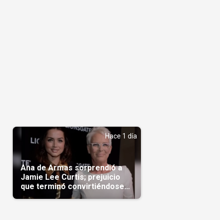
Hace 1 día
Ana de Armas sorprendió a
Jamie Lee Curtis; prejuicio
que terminó convirtiéndose
en admiración en Hollywood