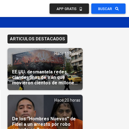
APP GRATIS
BUSCAR
ARTICULOS DESTACADOS
Hace 11 horas
EE.UU. desmantela redes
clandestinas de Irán que
movieron cientos de millones
de dólares
Hace 20 horas
De los “Hombres Nuevos” de
Fidel a un arresto por robo