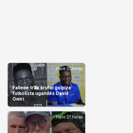
Hace 20 horas
Fallece tras brutal golpiza
futbolista ugandés David
Owiri
Hace 21 horas