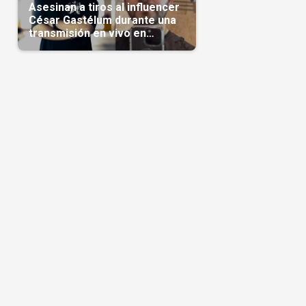
Asesinan a tiros al influencer
César Gastélum durante una
transmisión en vivo en
Sinaloa(Video)