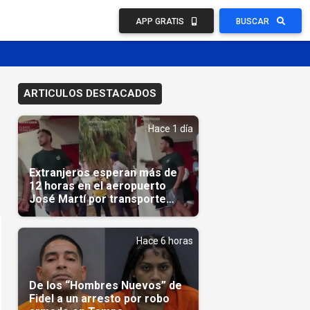
APP GRATIS
BUSCAR
ARTICULOS DESTACADOS
Hace 1 día
Extranjeros esperan más de
12 horas en el aeropuerto
José Martí por transporte
reservado semanas
antes(Video)
Hace 6 horas
De los “Hombres Nuevos” de
Fidel a un arresto por robo