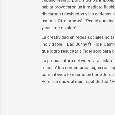
cubano resultó, para muchos, imposible
hablar provocaron un inmediato flashb
discursos televisados y las cadenas n
usuaria. Otro bromeó: “Pensé que decía
y casi me da algo”.
La creatividad en redes sociales no t
inolvidable – Bad Bunny ft. Fidel Cas
que logró resucitar a Fidel solo para q
La propia autora del video viral aclaró e
relax”. Y los comentarios siguieron l
comentando lo mismo en borradores!” 
Pero, sin duda, el más repetido fue: “P