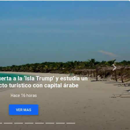
Next
erta a la ‘Isla Trump’ y estudia un
o turístico con capital árabe
Hace 16 horas
VER MAS