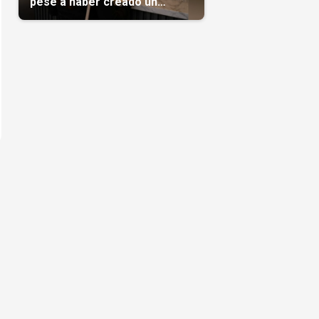
pese a haber creado un
negocio