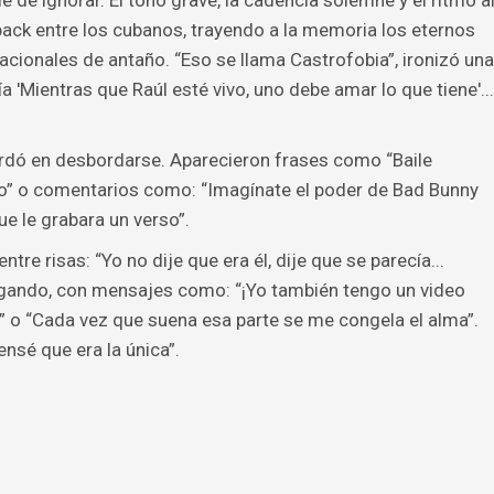
 de ignorar. El tono grave, la cadencia solemne y el ritmo a
ack entre los cubanos, trayendo a la memoria los eternos
acionales de antaño. “Eso se llama Castrofobia”, ironizó una
 'Mientras que Raúl esté vivo, uno debe amar lo que tiene'...
ardó en desbordarse. Aparecieron frases como “Baile
tro” o comentarios como: “Imagínate el poder de Bad Bunny
ue le grabara un verso”.
ntre risas: “Yo no dije que era él, dije que se parecía...
legando, con mensajes como: “¡Yo también tengo un video
o “Cada vez que suena esa parte se me congela el alma”.
ensé que era la única”.