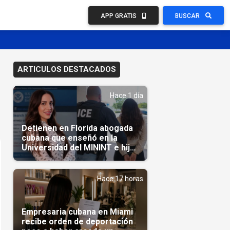
APP GRATIS
BUSCAR
ARTICULOS DESTACADOS
Hace 1 día
Detienen en Florida abogada
cubana que enseñó en la
Universidad del MININT e hija
de diplomático cubano
Hace 17 horas
Empresaria cubana en Miami
recibe orden de deportación