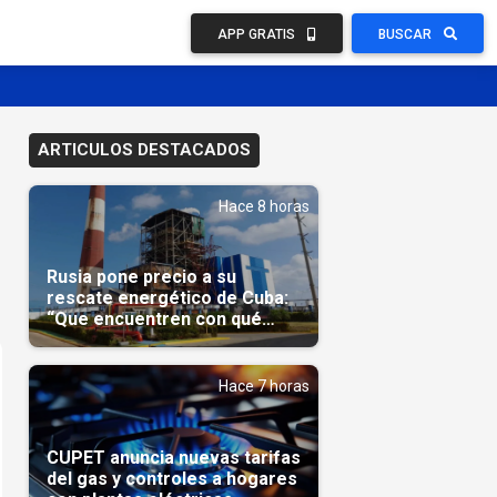
APP GRATIS
BUSCAR
ARTICULOS DESTACADOS
Hace 8 horas
Rusia pone precio a su
rescate energético de Cuba:
“Que encuentren con qué
pagarnos”
Hace 7 horas
CUPET anuncia nuevas tarifas
del gas y controles a hogares