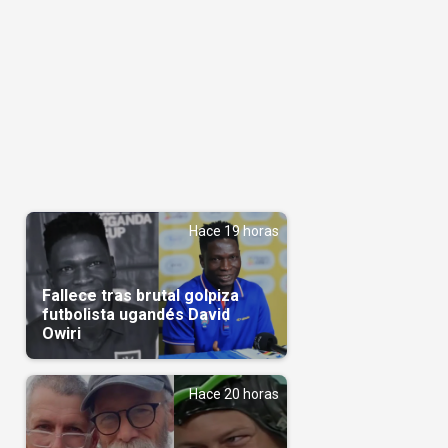
Hace 19 horas
Fallece tras brutal golpiza
futbolista ugandés David
Owiri
Hace 20 horas