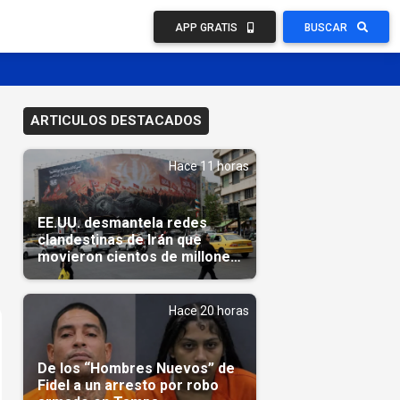
APP GRATIS
BUSCAR
ARTICULOS DESTACADOS
Hace 11 horas
EE.UU. desmantela redes
clandestinas de Irán que
movieron cientos de millones
de dólares
Hace 20 horas
De los “Hombres Nuevos” de
Fidel a un arresto por robo