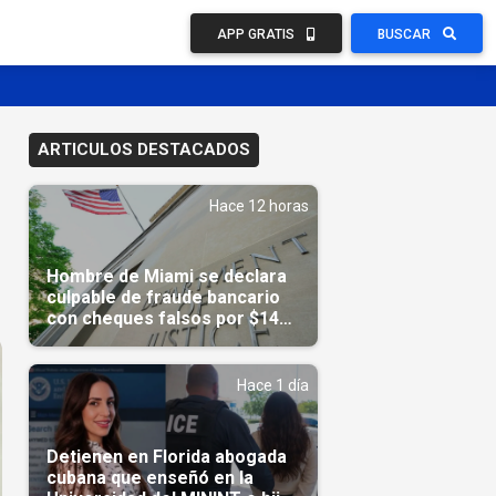
APP GRATIS
BUSCAR
ARTICULOS DESTACADOS
Hace 12 horas
Hombre de Miami se declara
culpable de fraude bancario
con cheques falsos por $14
millones
Hace 1 día
Detienen en Florida abogada
cubana que enseñó en la