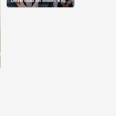
Universidad del MININT e hija
de diplomático cubano