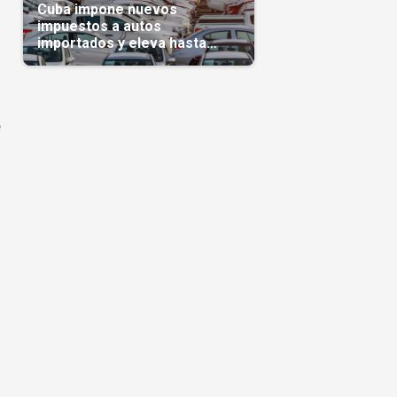
Cuba impone nuevos
impuestos a autos
importados y eleva hasta
5.000 dólares el gravamen
para vehículos de alta gama
e