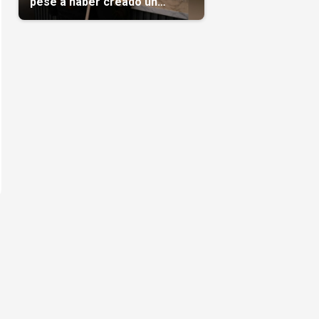
pese a haber creado un
negocio