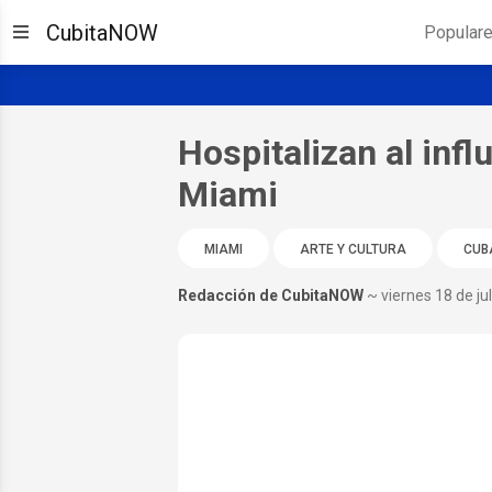
CubitaNOW
Popular
Hospitalizan al inf
Miami
MIAMI
ARTE Y CULTURA
CUB
Redacción de CubitaNOW
~ viernes 18 de ju