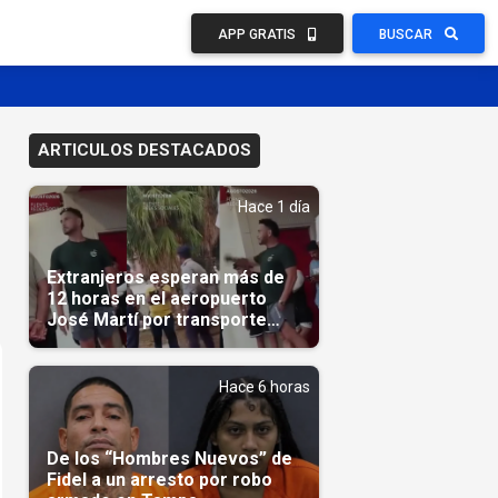
APP GRATIS
BUSCAR
ARTICULOS DESTACADOS
Hace 1 día
Extranjeros esperan más de
12 horas en el aeropuerto
José Martí por transporte
reservado semanas
antes(Video)
Hace 6 horas
De los “Hombres Nuevos” de
Fidel a un arresto por robo