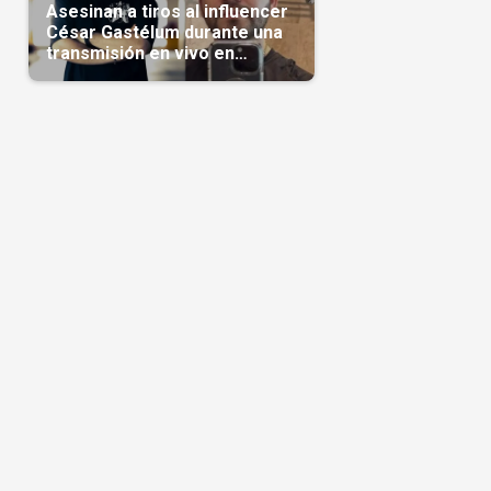
Asesinan a tiros al influencer
César Gastélum durante una
transmisión en vivo en
Sinaloa(Video)