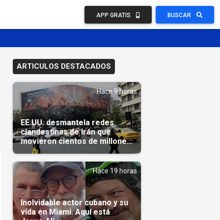
APP GRATIS
BUSCAR
ARTICULOS DESTACADOS
Hace 9 horas
EE.UU. desmantela redes
clandestinas de Irán que
movieron cientos de millones
de dólares
Hace 19 horas
Inolvidable actor cubano y su
vida en Miami. Aquí está