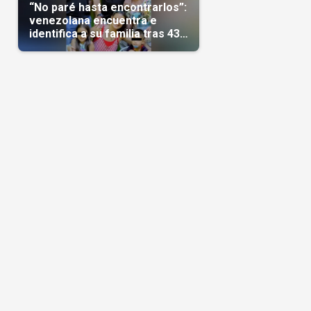
“No paré hasta encontrarlos”:
venezolana encuentra e
identifica a su familia tras 43
días del terremoto