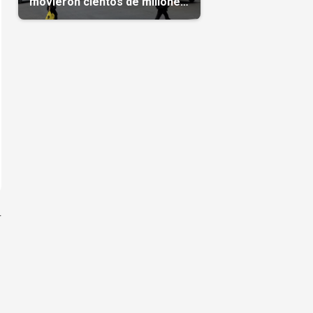
movieron cientos de millones
de dólares
r