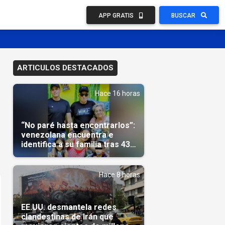
APP GRATIS
BUSCAR
ARTICULOS DESTACADOS
Hace 16 horas
“No paré hasta encontrarlos”:
venezolana encuentra e
identifica a su familia tras 43
días del terremoto
Hace 8 horas
EE.UU. desmantela redes
clandestinas de Irán que