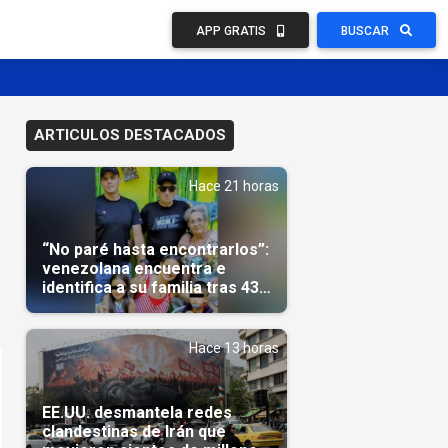
APP GRATIS
BUSCAR
ARTICULOS DESTACADOS
Hace 21 horas
“No paré hasta encontrarlos”:
venezolana encuentra e
identifica a su familia tras 43
días del terremoto
Hace 13 horas
EE.UU. desmantela redes
clandestinas de Irán que