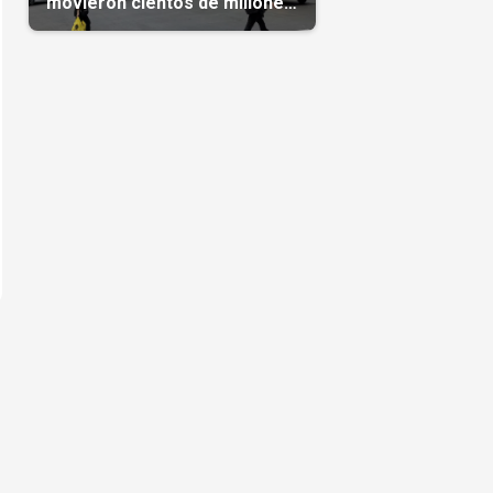
movieron cientos de millones
de dólares