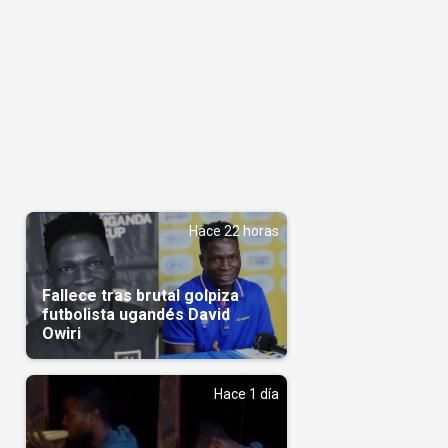
Hace 22 horas
Fallece tras brutal golpiza
futbolista ugandés David
Owiri
Hace 1 día