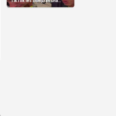
TikTok les compran una
casa(Video)
n