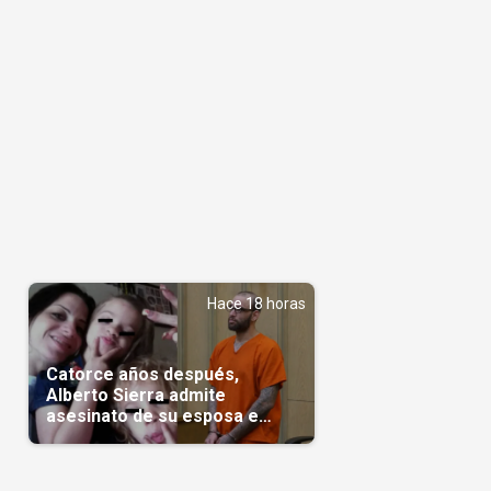
Hace 18 horas
Catorce años después,
Alberto Sierra admite
asesinato de su esposa e
hijas; crimen que conmocionó
a Miami