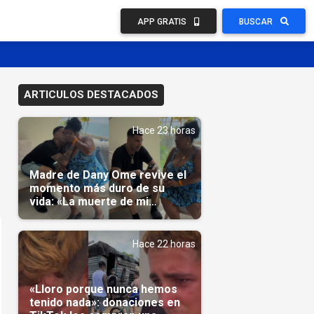
APP GRATIS
BUSCAR
ARTICULOS DESTACADOS
Hace 23 horas
Madre de Dany Ome revive el
momento más duro de su
vida: «La muerte de mi
nieto»(Video)
Hace 22 horas
«Lloro porque nunca hemos
tenido nada»: donaciones en