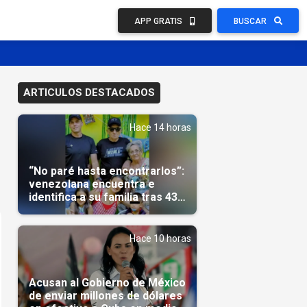
APP GRATIS
BUSCAR
ARTICULOS DESTACADOS
Hace 14 horas
“No paré hasta encontrarlos”:
venezolana encuentra e
identifica a su familia tras 43
días del terremoto
Hace 10 horas
Acusan al Gobierno de México
de enviar millones de dólares