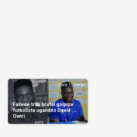
Hace 15 horas
Fallece tras brutal golpiza
futbolista ugandés David
Owiri