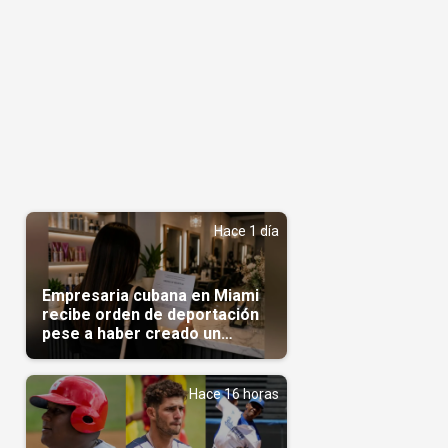
Hace 1 día
Empresaria cubana en Miami
recibe orden de deportación
pese a haber creado un
negocio
Hace 16 horas