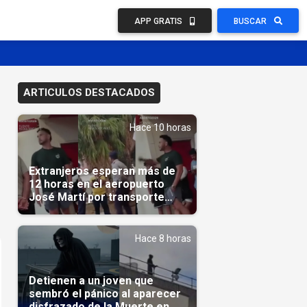
APP GRATIS
BUSCAR
ARTICULOS DESTACADOS
Hace 10 horas
Extranjeros esperan más de
12 horas en el aeropuerto
José Martí por transporte
reservado semanas
antes(Video)
Hace 8 horas
Detienen a un joven que
sembró el pánico al aparecer
disfrazado de la Muerte en un