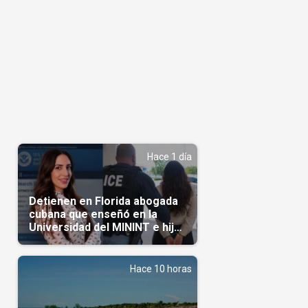
Hace 1 día
Detienen en Florida abogada
cubana que enseñó en la
Universidad del MININT e hija
de diplomático cubano
Hace 10 horas