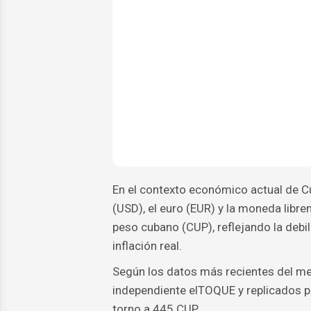
En el contexto económico actual de C
(USD), el euro (EUR) y la moned­a lib
peso cubano (CUP), reflejando la debi
inflación real.
Según los datos más recientes del me
independiente elTOQUE y replicados po
torno a 445 CUP.