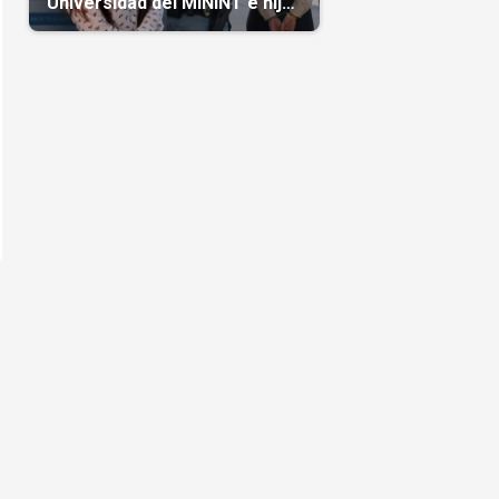
Universidad del MININT e hija
de diplomático cubano