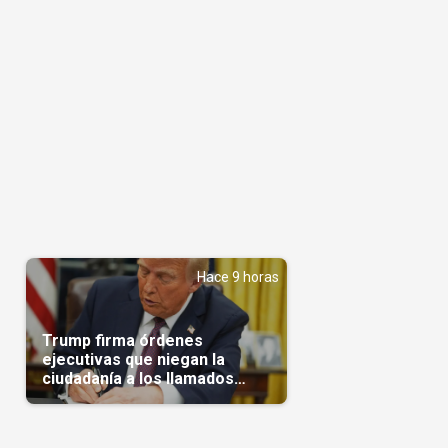
Hace 9 horas
Trump firma órdenes
ejecutivas que niegan la
ciudadanía a los llamados
'turistas de nacimiento'