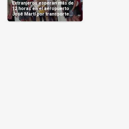
Extranjeros esperan más de
12 horas en el aeropuerto
José Martí por transporte
reservado semanas
antes(Video)