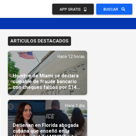
APP GRATIS
BUSCAR
ARTICULOS DESTACADOS
Hace 12 horas
Hombre de Miami se declara
culpable de fraude bancario
con cheques falsos por $14
millones
Hace 1 día
Detienen en Florida abogada
cubana que enseñó en la