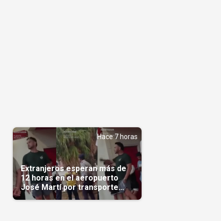
Hace 7 horas
Extranjeros esperan más de
12 horas en el aeropuerto
José Martí por transporte
reservado semanas
antes(Video)