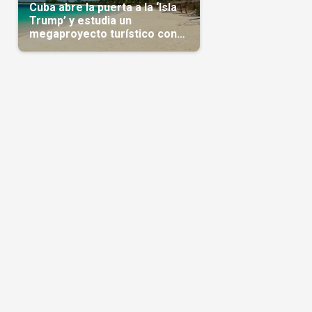
Cuba abre la puerta a la ‘Isla
Trump’ y estudia un
megaproyecto turístico con
capital árabe