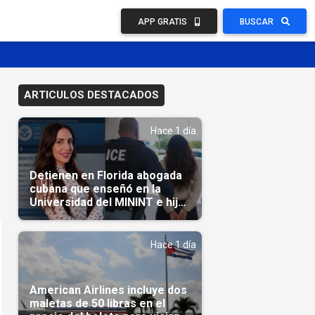
APP GRATIS
BUSCAR
ARTICULOS DESTACADOS
Hace 1 día
Detienen en Florida abogada
cubana que enseñó en la
Universidad del MININT e hija
de diplomático cubano
Hace 1 día
American Airlines incluye dos
maletas de 50 libras en el