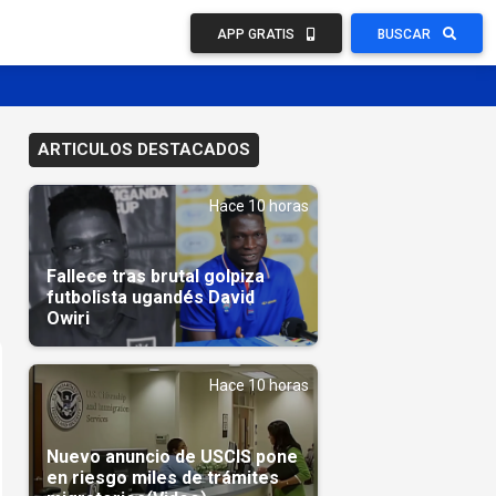
APP GRATIS
BUSCAR
ARTICULOS DESTACADOS
Hace 10 horas
Fallece tras brutal golpiza
futbolista ugandés David
Owiri
Hace 10 horas
Nuevo anuncio de USCIS pone
en riesgo miles de trámites