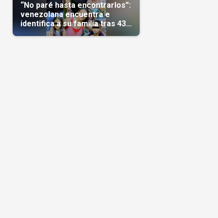
“No paré hasta encontrarlos”:
venezolana encuentra e
identifica a su familia tras 43
días del terremoto