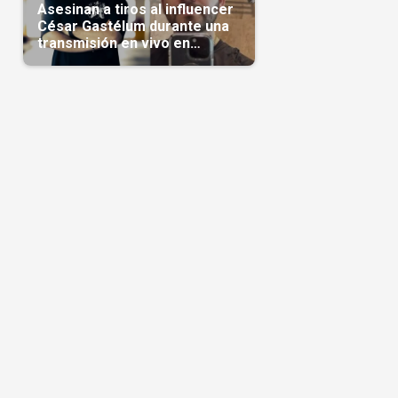
Asesinan a tiros al influencer
César Gastélum durante una
transmisión en vivo en
Sinaloa(Video)