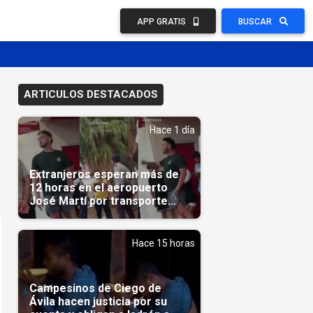
APP GRATIS
BUSCAR
ARTICULOS DESTACADOS
Hace 1 día
Extranjeros esperan más de
12 horas en el aeropuerto
José Martí por transporte
reservado semanas
antes(Video)
Hace 15 horas
Campesinos de Ciego de
Ávila hacen justicia por su