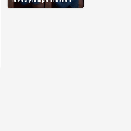
cuenta y obligan a ladrón a
comerse el maíz robado
(Video)