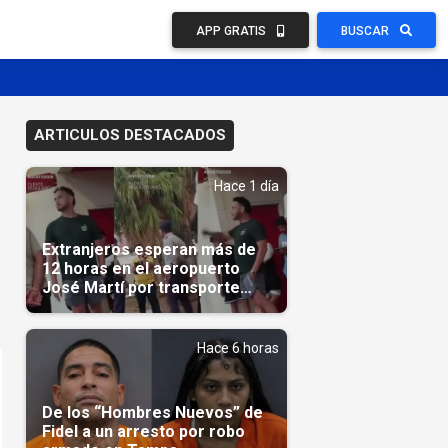
APP GRATIS
BUSCAR
ARTICULOS DESTACADOS
Hace 1 día
Extranjeros esperan más de
12 horas en el aeropuerto
José Martí por transporte
reservado semanas
antes(Video)
Hace 6 horas
De los “Hombres Nuevos” de
Fidel a un arresto por robo