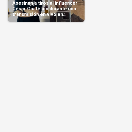
Asesinan a tiros al influencer
César Gastélum durante una
transmisión en vivo en
Sinaloa(Video)