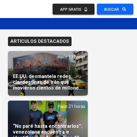
APP GRATIS
BUSCAR
ARTICULOS DESTACADOS
Hace 13 horas
EE.UU. desmantela redes
clandestinas de Irán que
movieron cientos de millones
de dólares
Hace 21 horas
“No paré hasta encontrarlos”:
venezolana encuentra e