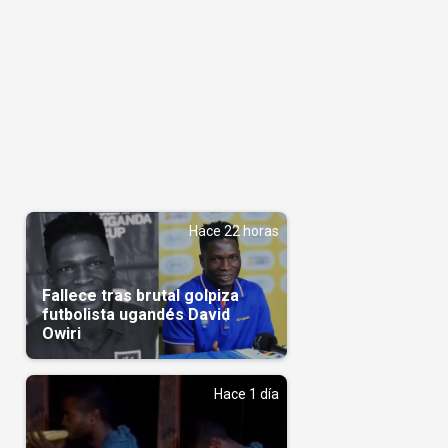
Hace 22 horas
Fallece tras brutal golpiza
futbolista ugandés David
Owiri
Hace 1 día