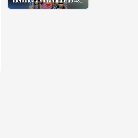
identifica a su familia tras 43
días del terremoto