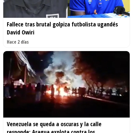
Fallece tras brutal golpiza futbolista ugandés
David Owiri
Hace 2 días
Venezuela se queda a oscuras y la calle
responde: Aragua explota contra los