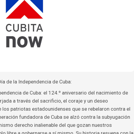
ía de la Independencia de Cuba:
ndencia de Cuba: el 124.º aniversario del nacimiento de
rjada a través del sacrificio, el coraje y un deseo
ue los patriotas estadounidenses que se rebelaron contra el
eneración fundadora de Cuba se alzó contra la subyugación
 mismo derecho inalienable del que gozan nuestros
lo libre a gobernarse a sí mismo. Su historia resuena con la