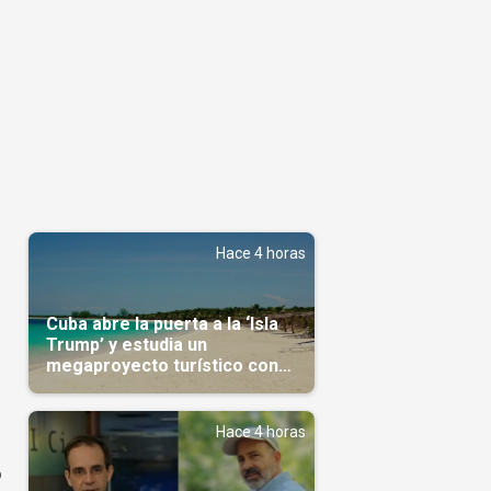
Hace 4 horas
Cuba abre la puerta a la ‘Isla
Trump’ y estudia un
megaproyecto turístico con
capital árabe
Hace 4 horas
o