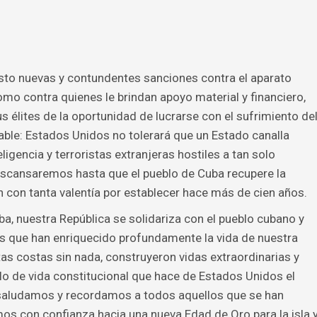
esto nuevas y contundentes sanciones contra el aparato
como contra quienes le brindan apoyo material y financiero,
s élites de la oportunidad de lucrarse con el sufrimiento de
ble: Estados Unidos no tolerará que un Estado canalla
ligencia y terroristas extranjeras hostiles a tan solo
 descansaremos hasta que el pueblo de Cuba recupere la
n con tanta valentía por establecer hace más de cien años.
a, nuestra República se solidariza con el pueblo cubano y
 que han enriquecido profundamente la vida de nuestra
tas costas sin nada, construyeron vidas extraordinarias y
lo de vida constitucional que hace de Estados Unidos el
 saludamos y recordamos a todos aquellos que se han
mos con confianza hacia una nueva Edad de Oro para la isla 