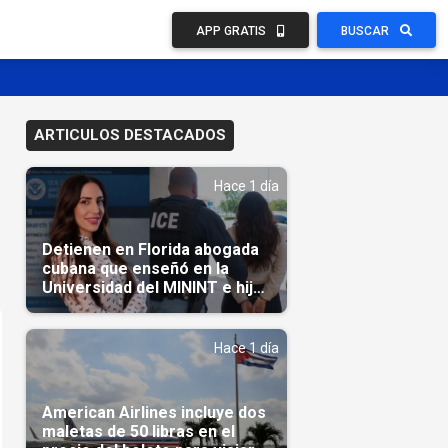
APP GRATIS
BUSCAR
ARTICULOS DESTACADOS
Hace 1 día
Detienen en Florida abogada
cubana que enseñó en la
Universidad del MININT e hija
de diplomático cubano
Hace 1 día
American Airlines incluye dos
maletas de 50 libras en el