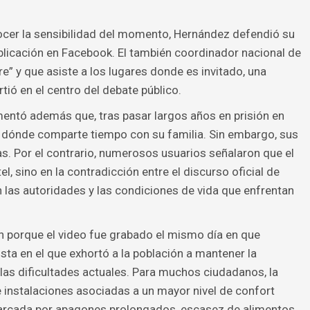
ocer la sensibilidad del momento, Hernández defendió su
blicación en Facebook. El también coordinador nacional de
re” y que asiste a los lugares donde es invitado, una
ió en el centro del debate público.
mentó además que, tras pasar largos años en prisión en
r dónde comparte tiempo con su familia. Sin embargo, sus
cas. Por el contrario, numerosos usuarios señalaron que el
el, sino en la contradicción entre el discurso oficial de
n las autoridades y las condiciones de vida que enfrentan
 porque el video fue grabado el mismo día en que
ista en el que exhortó a la población a mantener la
 las dificultades actuales. Para muchos ciudadanos, la
 instalaciones asociadas a un mayor nivel de confort
marcada por apagones prolongados, escasez de alimentos,