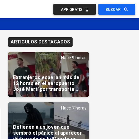
APP GRATIS
BUSCAR
ARTICULOS DESTACADOS
Hace 9 horas
Extranjeros esperan más de
12 horas en el aeropuerto
José Martí por transporte
reservado semanas
antes(Video)
Hace 7 horas
Detienen a un joven que
sembró el pánico al aparecer
disfrazado de la Muerte en un