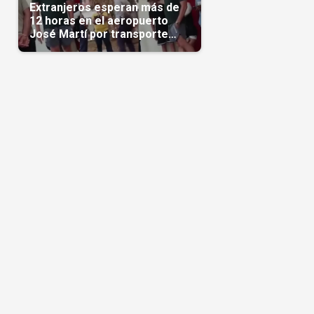
Extranjeros esperan más de
12 horas en el aeropuerto
José Martí por transporte
reservado semanas
antes(Video)