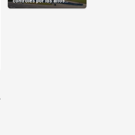
controles por los altos
precios en las Mipymes
o