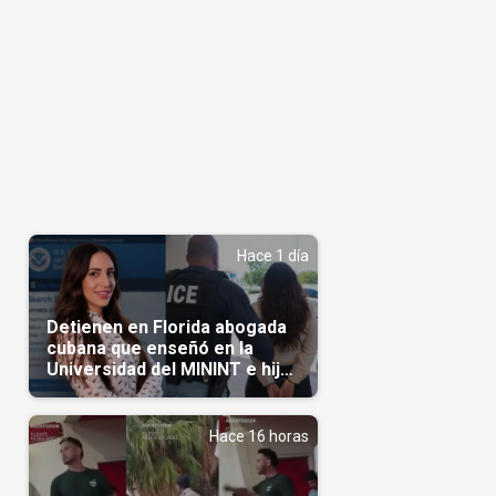
Hace 1 día
Detienen en Florida abogada
cubana que enseñó en la
Universidad del MININT e hija
de diplomático cubano
Hace 16 horas