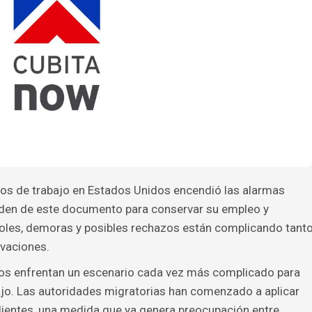
sos de trabajo en Estados Unidos encendió las alarmas
nden de este documento para conservar su empleo y
roles, demoras y posibles rechazos están complicando tant
ovaciones.
dos enfrentan un escenario cada vez más complicado para
ajo. Las autoridades migratorias han comenzado a aplicar
dientes, una medida que ya genera preocupación entre