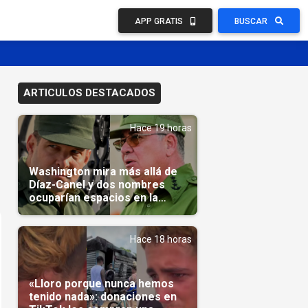
APP GRATIS
BUSCAR
ARTICULOS DESTACADOS
Hace 19 horas
Washington mira más allá de
Díaz-Canel y dos nombres
ocuparían espacios en la
transición
Hace 18 horas
«Lloro porque nunca hemos
tenido nada»: donaciones en