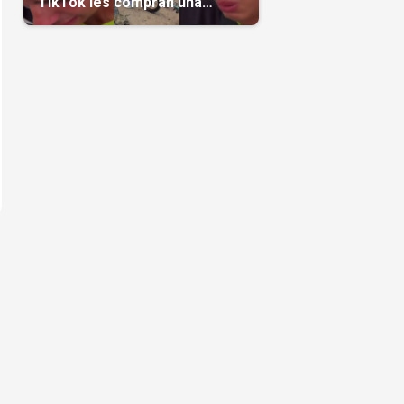
TikTok les compran una
casa(Video)