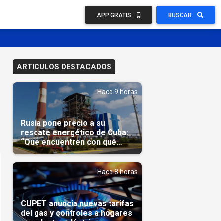
APP GRATIS
BUSCAR
ARTICULOS DESTACADOS
Hace 9 horas
Rusia pone precio a su
rescate energético de Cuba:
“Que encuentren con qué
pagarnos”
Hace 8 horas
CUPET anuncia nuevas tarifas
del gas y controles a hogares