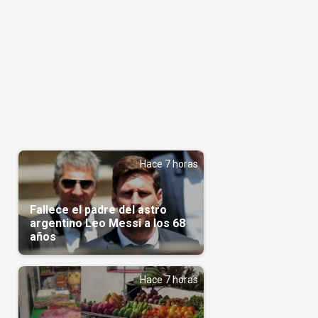
Hace 7 horas
Fallece el padre del astro
argentino Leo Messi a los 68
años
Hace 7 horas