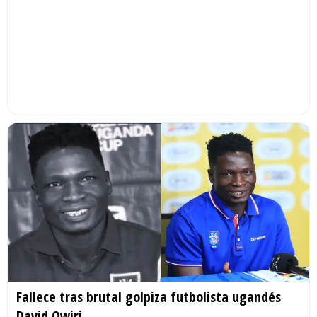
Fallece tras brutal golpiza futbolista ugandés
David Owiri